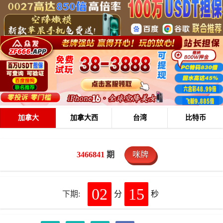
加拿大
加拿大西
台湾
比特币
3466841
期
咪牌
02
15
下期:
分
秒