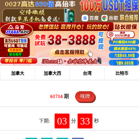
加拿大
加拿大西
台湾
比特币
61714
期
咪牌
03
33
下期:
分
秒